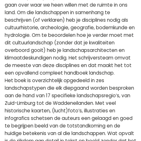
gaan over waar we heen willen met de ruimte in ons
land. Om die landschappen in samenhang te
beschrijven (of verklaren) heb je disciplines nodig als
cultuurhistorie, archeologie, geografie, bodemkunde en
hydrologie. Om te beoordelen hoe je verder moet met
dit cultuurlandschap (zonder dat je kwaliteiten
overboord gooit) heb je landschapsarchitecten en
klimaatdeskundigen nodig. Het schrijversteam omvat
de meeste van deze disciplines en dat maakt het tot
een opvallend compleet handboek landschap.
Het boek is overzichtelijk opgedeeld in zes
landschapstypen die elk diepgaand worden besproken
aan de hand van 17 specifieke landschapsregio’s, van
Zuid-Limburg tot de Waddeneilanden. Met veel
historische kaarten, (lucht)foto’s, illustraties en
infografics schetsen de auteurs een gelaagd en goed
te begrijpen beeld van de totstandkoming en de
huidige betekenis van al die landschappen. Wat opvalt
is de rijkdom aan detail in tekst en beeld zonder dat het