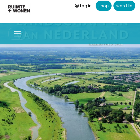
Log in
shop
word lid